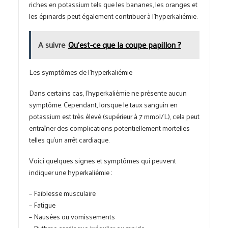
riches en potassium tels que les bananes, les oranges et
les épinards peut également contribuer à l’hyperkaliémie.
A suivre
Qu'est-ce que la coupe papillon ?
Les symptômes de l’hyperkaliémie
Dans certains cas, l’hyperkaliémie ne présente aucun
symptôme. Cependant, lorsque le taux sanguin en
potassium est très élevé (supérieur à 7 mmol/L), cela peut
entraîner des complications potentiellement mortelles
telles qu’un arrêt cardiaque.
Voici quelques signes et symptômes qui peuvent
indiquer une hyperkaliémie :
– Faiblesse musculaire
– Fatigue
– Nausées ou vomissements
– Rythme cardiaque irrégulier ou rapide